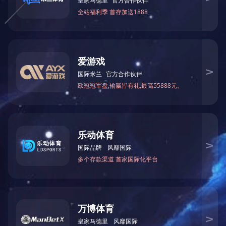
杀菌机
星空网页版
产品中心
新闻中
公司简介
火锅底料智能生产线
公司动