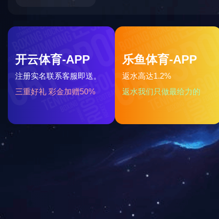
功率（
kw
）
电压（
v
）