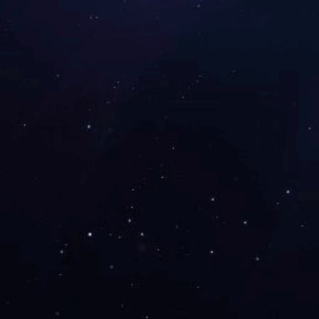
产能（
kg/h
）
脱水率
外型尺寸（
m
星空网页版
产品中心
公司简介
火锅底料智能生产线
公司文化
中式酱卤智能生产线
荣誉资质
酱腌菜调味品智能生产线
© Copyright©1994-2