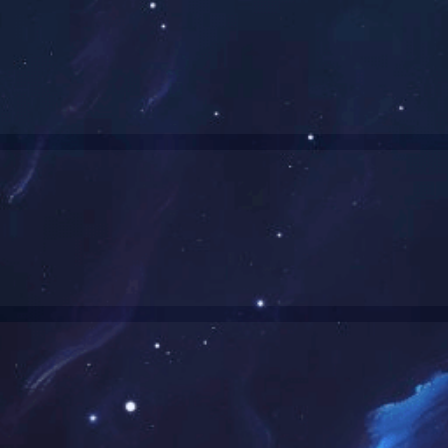
产品型号
全自动压榨机
产品介绍
本设备采用机
别适用于酱菜
工艺特点
生产量大，操
自动进出物料
便，生产效率
用优质不锈钢
绍