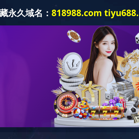
产品中心
新闻中心
工程案例
联系我们
品中心
>
酱腌菜调味品智能生产线
> 酱腌菜
全自动压榨机