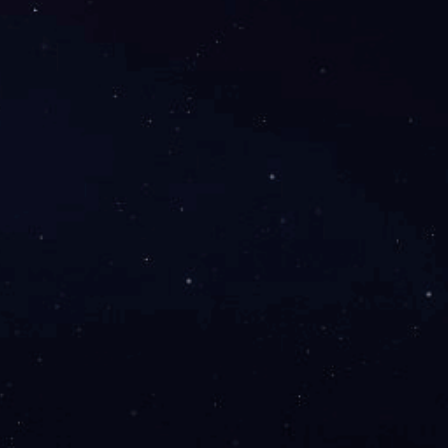
官方微信
方 技术支持：
用我在线