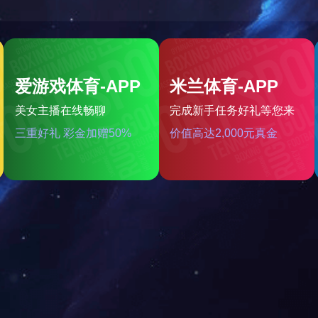
3.75
380