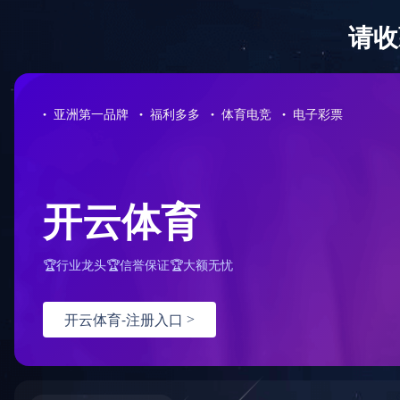
星空网页版
新闻中心
首页
>
新
News Center