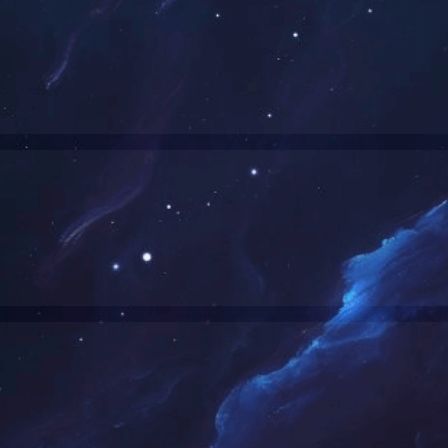
行业资讯
Industry information