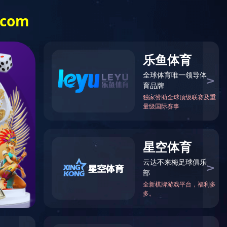
服务热线:
英文
028-82612998