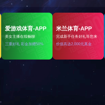
首页
上一页
下一页
新闻中心
工程案例
联系我们
公司动态
火锅底料工程案例
免责声明
行业资讯
中式酱卤工程案例
联系我们
酱腌菜调味品工程案例
机器人智能投料工程案例