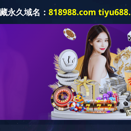
产品中心
新闻中心
工程案例
联系我们
闻中心
> 行业资讯