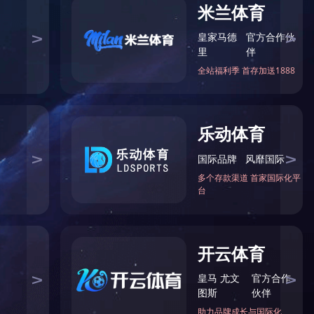
连续式预煮机
智能卤制锅