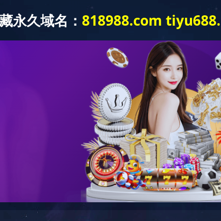
产品中心
新闻中心
工程案例
联系我们
品中心
> 中式酱卤智能生产线