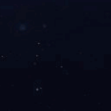
星空网页版
产品中心
新闻中
公司简介
火锅底料智能生产线
公司动
公司文化
中式酱卤智能生产线
行业资
荣誉资质
酱腌菜调味品智能生产线
© Copyright©1994-2019
蜀ICP备
华体会平台
|
开云官方网页版
|
ANBO.COM
|
米兰官方版入口
|
ANBO.C