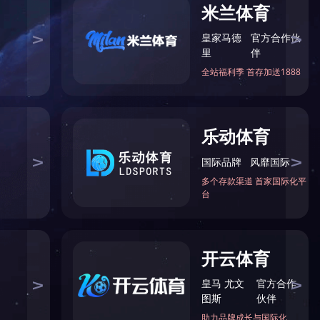
(中国)官方
]